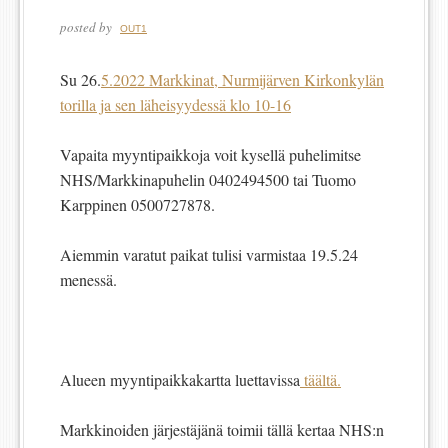
posted by
OUT1
Su 26.
5.2022 Markkinat, Nurmijärven Kirkonkylän
torilla ja sen läheisyydessä klo 10-16
Vapaita myyntipaikkoja voit kysellä puhelimitse
NHS/Markkinapuhelin 0402494500 tai Tuomo
Karppinen 0500727878.
Aiemmin varatut paikat tulisi varmistaa 19.5.24
menessä.
Alueen myyntipaikkakartta luettavissa
täältä.
Markkinoiden järjestäjänä toimii tällä kertaa NHS:n