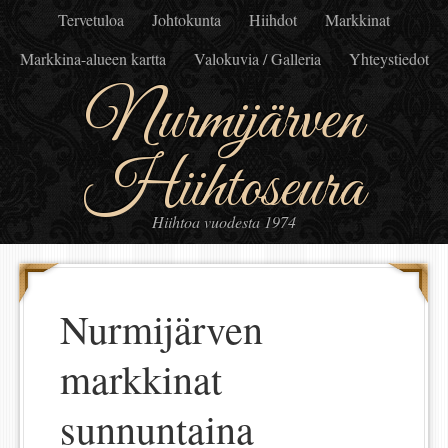
Tervetuloa
Johtokunta
Hiihdot
Markkinat
Markkina-alueen kartta
Valokuvia / Galleria
Yhteystiedot
Nurmijärven
Hiihtoseura
Hiihtoa vuodesta 1974
Nurmijärven
markkinat
sunnuntaina