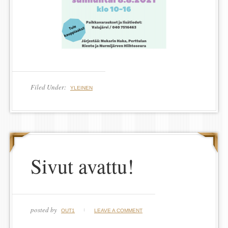
Filed Under:
YLEINEN
Sivut avattu!
posted by
OUT1
LEAVE A COMMENT