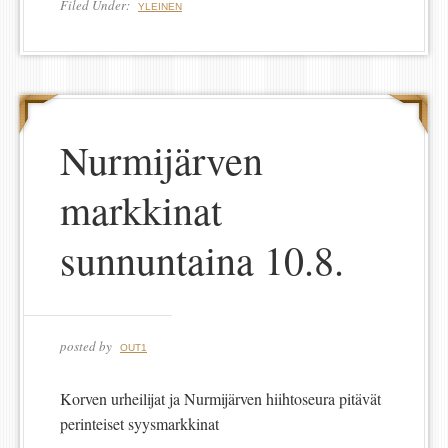
Filed Under:
YLEINEN
Nurmijärven
markkinat
sunnuntaina 10.8.
posted by
OUT1
Korven urheilijat ja Nurmijärven hiihtoseura pitävät
perinteiset syysmarkkinat