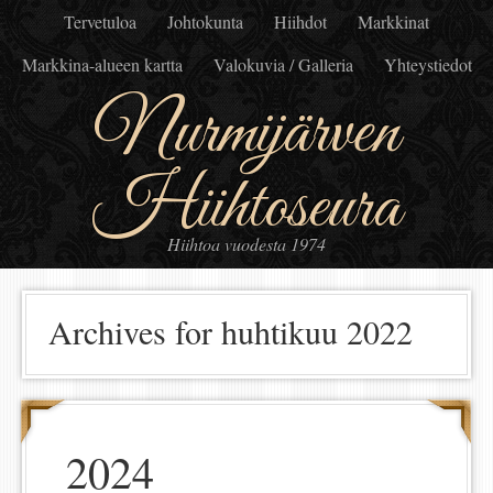
Tervetuloa
Johtokunta
Hiihdot
Markkinat
Markkina-alueen kartta
Valokuvia / Galleria
Yhteystiedot
Nurmijärven
Hiihtoseura
Hiihtoa vuodesta 1974
Archives for huhtikuu 2022
2024