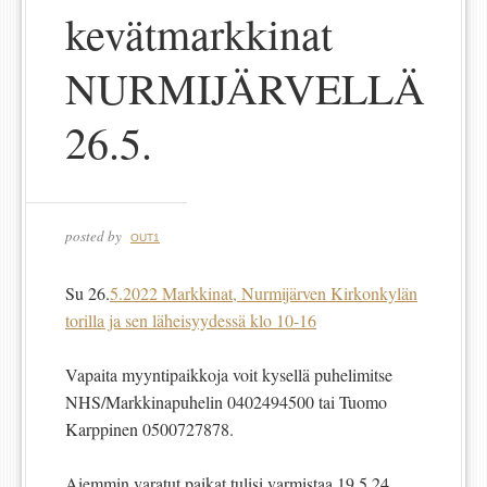
kevätmarkkinat
NURMIJÄRVELLÄ
26.5.
posted by
OUT1
Su 26.
5.2022 Markkinat, Nurmijärven Kirkonkylän
torilla ja sen läheisyydessä klo 10-16
Vapaita myyntipaikkoja voit kysellä puhelimitse
NHS/Markkinapuhelin 0402494500 tai Tuomo
Karppinen 0500727878.
Aiemmin varatut paikat tulisi varmistaa 19.5.24