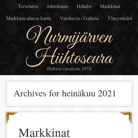
Tervetuloa
Johtokunta
Hiihdot
Markkinat
Markkina-alueen kartta
Valokuvia / Galleria
Yhteystiedot
Nurmijärven
Hiihtoseura
Hiihtoa vuodesta 1974
Archives for heinäkuu 2021
Markkinat