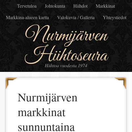
Tervetuloa
Johtokunta
Hiihdot
Markkinat
Markkina-alueen kartta
Valokuvia / Galleria
Yhteystiedot
Nurmijärven
Hiihtoseura
Hiihtoa vuodesta 1974
Nurmijärven
markkinat
sunnuntaina